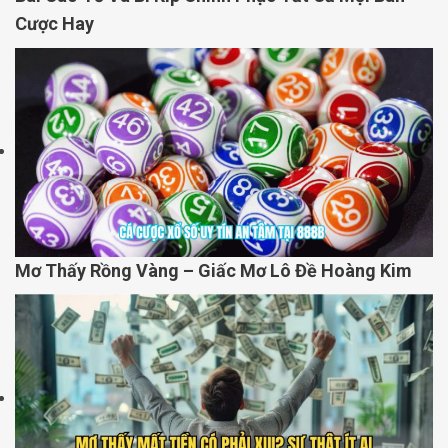
Cược Hay
Mơ Thấy Rồng Vàng – Giấc Mơ Lô Đề Hoàng Kim