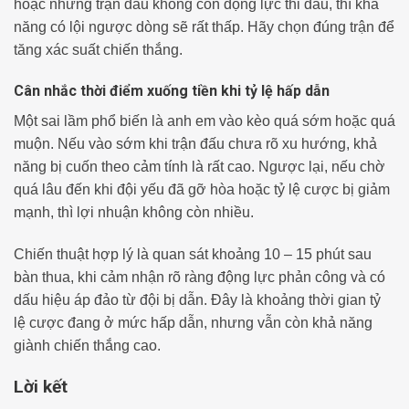
hoặc những trận đấu không còn động lực thi đấu, thì khả
năng có lội ngược dòng sẽ rất thấp. Hãy chọn đúng trận để
tăng xác suất chiến thắng.
Cân nhắc thời điểm xuống tiền khi tỷ lệ hấp dẫn
Một sai lầm phổ biến là anh em vào kèo quá sớm hoặc quá
muộn. Nếu vào sớm khi trận đấu chưa rõ xu hướng, khả
năng bị cuốn theo cảm tính là rất cao. Ngược lại, nếu chờ
quá lâu đến khi đội yếu đã gỡ hòa hoặc tỷ lệ cược bị giảm
mạnh, thì lợi nhuận không còn nhiều.
Chiến thuật hợp lý là quan sát khoảng 10 – 15 phút sau
bàn thua, khi cảm nhận rõ ràng động lực phản công và có
dấu hiệu áp đảo từ đội bị dẫn. Đây là khoảng thời gian tỷ
lệ cược đang ở mức hấp dẫn, nhưng vẫn còn khả năng
giành chiến thắng cao.
Lời kết