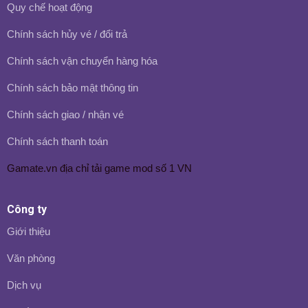
Quy chế hoạt động
Chính sách hủy vé / đổi trả
Chính sách vận chuyển hàng hóa
Chính sách bảo mật thông tin
Chính sách giao / nhận vé
Chính sách thanh toán
Gamate.vn
địa chỉ tải game mod số 1 VN
Công ty
Giới thiệu
Văn phòng
Dịch vụ