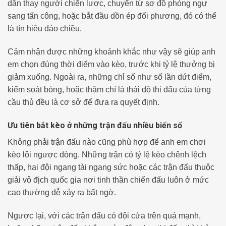
dẫn thay người chiến lược, chuyển từ sơ đồ phòng ngự
sang tấn công, hoặc bắt đầu dồn ép đối phương, đó có thể
là tín hiệu đảo chiều.
Cảm nhận được những khoảnh khắc như vậy sẽ giúp anh
em chọn đúng thời điểm vào kèo, trước khi tỷ lệ thưởng bị
giảm xuống. Ngoài ra, những chỉ số như số lần dứt điểm,
kiểm soát bóng, hoặc thậm chí là thái độ thi đấu của từng
cầu thủ đều là cơ sở để đưa ra quyết định.
Ưu tiên bắt kèo ở những trận đấu nhiều biến số
Không phải trận đấu nào cũng phù hợp để anh em chơi
kèo lội ngược dòng. Những trận có tỷ lệ kèo chênh lệch
thấp, hai đội ngang tài ngang sức hoặc các trận đấu thuộc
giải vô địch quốc gia nơi tinh thần chiến đấu luôn ở mức
cao thường dễ xảy ra bất ngờ.
Ngược lại, với các trận đấu có đội cửa trên quá mạnh,