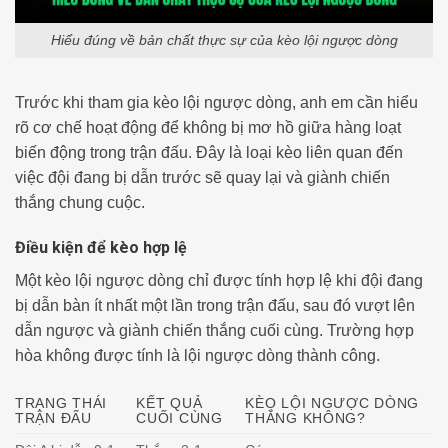
Hiểu đúng về bản chất thực sự của kèo lội ngược dòng
Trước khi tham gia kèo lội ngược dòng, anh em cần hiểu
rõ cơ chế hoạt động để không bị mơ hồ giữa hàng loạt
biến động trong trận đấu. Đây là loại kèo liên quan đến
việc đội đang bị dẫn trước sẽ quay lại và giành chiến
thắng chung cuộc.
Điều kiện để kèo hợp lệ
Một kèo lội ngược dòng chỉ được tính hợp lệ khi đội đang
bị dẫn bàn ít nhất một lần trong trận đấu, sau đó vượt lên
dẫn ngược và giành chiến thắng cuối cùng. Trường hợp
hòa không được tính là lội ngược dòng thành công.
TRẠNG THÁI
KẾT QUẢ
KÈO LỘI NGƯỢC DÒNG
TRẬN ĐẤU
CUỐI CÙNG
THẮNG KHÔNG?