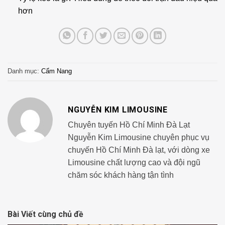
hơn
Danh mục:
Cẩm Nang
NGUYỄN KIM LIMOUSINE
Chuyên tuyến Hồ Chí Minh Đà Lạt
Nguyễn Kim Limousine chuyên phục vụ
chuyến Hồ Chí Minh Đà lạt, với dòng xe
Limousine chất lượng cao và đội ngũ
chăm sóc khách hàng tận tình
Bài Viết cùng chủ đề