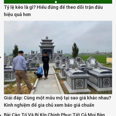
Tỷ lệ kèo là gì? Hiểu đúng để theo dõi trận đấu
hiệu quả hơn
Giải đáp: Cùng một mẫu mộ tại sao giá khác nhau?
Kinh nghiệm để gia chủ xem báo giá chuẩn
Bài Cào Tố Và Bí Kíp Chinh Phục Tất Cả Mọi Bàn