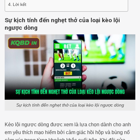
Lời kết
Sự kịch tính đến nghẹt thở của loại kèo lội
ngược dòng
Sự kịch tính đến nghẹt thở của loại kèo lội ngược dòng
Kèo lội ngược dòng được xem là lựa chọn dành cho anh
em yêu thích mạo hiểm bởi cảm giác hồi hộp và bùng nổ