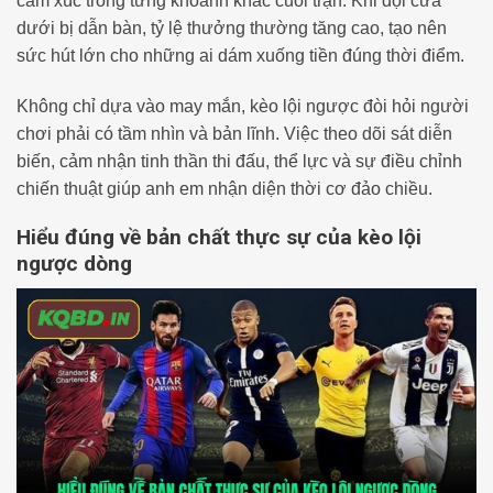
cảm xúc trong từng khoảnh khắc cuối trận. Khi đội cửa
dưới bị dẫn bàn, tỷ lệ thưởng thường tăng cao, tạo nên
sức hút lớn cho những ai dám xuống tiền đúng thời điểm.
Không chỉ dựa vào may mắn, kèo lội ngược đòi hỏi người
chơi phải có tầm nhìn và bản lĩnh. Việc theo dõi sát diễn
biến, cảm nhận tinh thần thi đấu, thể lực và sự điều chỉnh
chiến thuật giúp anh em nhận diện thời cơ đảo chiều.
Hiểu đúng về bản chất thực sự của kèo lội
ngược dòng