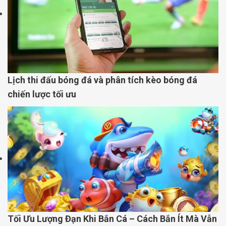
Lịch thi đấu bóng đá và phân tích kèo bóng đá
chiến lược tối ưu
Tối Ưu Lượng Đạn Khi Bắn Cá – Cách Bắn Ít Mà Vẫn