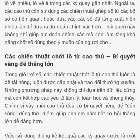
lô về nhiều, lô về ít trong các kỳ quay gần nhất. Ngoài ra,
các cao thủ còn sử dụng các chiến thuật ghép số từ các bộ
số có liên quan, hoặc dựa vào các số đã từng xuất hiện
nhiều lần để đưa ra dự đoán chính xác hơn. Thói quen này
không chỉ giúp dự đoán chính xác mà còn làm tăng khả
năng chốt số đúng theo ý muốn của người chơi.
Các chiến thuật chốt lô từ cao thủ – Bí quyết
vàng để thắng lớn
Trong giới xổ số, các chiến thuật chốt lô từ cao thủ luôn là
đề tài nóng, luôn được cập nhật và trao đổi thường xuyên.
Những phương pháp này không chỉ dựa trên dữ liệu cứng
mà còn kết hợp các yếu tố tâm lý, toán học và phong thủy.
Chính vì vậy, mỗi cao thủ đều có bí quyết riêng để “đón
sóng” đúng thời điểm, giúp anh em nắm bắt cơ hội thắng
lớn dễ dàng hơn.
Việc sử dụng thống kê kết quả các kỳ quay trước là một