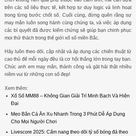
trên các số liệu thực tế, kết hợp tư duy logic và linh hoạt
trong từng bước chốt số. Cuối cùng, đừng quên rằng sự
may mắn luôn song hành cùng chúng ta, và việc áp dụng
các bí quyết đã được kiểm chứng sẽ giúp bạn chinh phục
mọi thử thách trong thế giới xổ số miền Bắc.
Hãy luôn theo dõi, cập nhật và áp dụng các chiến thuật từ
cao thủ để mỗi ngày đều là cơ hội thắng lớn trong tay bạn.
Chúc anh em may mắn, thành công và gặt hái thật nhiều
niềm vui từ những con số đẹp!
Xem thêm:
Xổ Số MM88 – Không Gian Giải Trí Minh Bạch Và Hiện
Đại
Mẹo Bắn Cá Ăn Xu Nhanh Trong 3 Phút Dễ Áp Dụng
Cho Mọi Người Chơi
Livescore 2025: Cẩm nang theo dõi tỷ số bóng đá theo