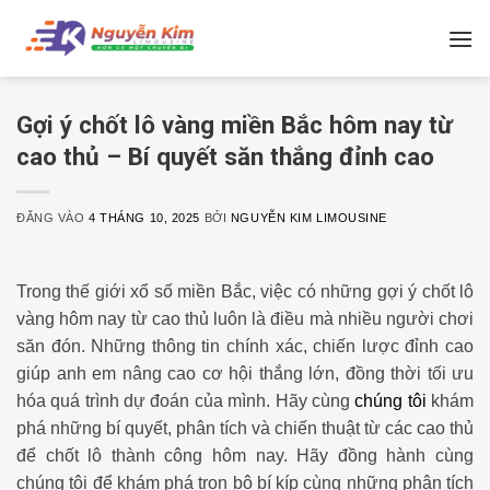
Bỏ
qua
nội
dung
Gợi ý chốt lô vàng miền Bắc hôm nay từ
cao thủ – Bí quyết săn thắng đỉnh cao
ĐĂNG VÀO
4 THÁNG 10, 2025
BỞI
NGUYỄN KIM LIMOUSINE
Trong thế giới xổ số miền Bắc, việc có những gợi ý chốt lô
vàng hôm nay từ cao thủ luôn là điều mà nhiều người chơi
săn đón. Những thông tin chính xác, chiến lược đỉnh cao
giúp anh em nâng cao cơ hội thắng lớn, đồng thời tối ưu
hóa quá trình dự đoán của mình. Hãy cùng
chúng tôi
khám
phá những bí quyết, phân tích và chiến thuật từ các cao thủ
để chốt lô thành công hôm nay. Hãy đồng hành cùng
chúng tôi để khám phá trọn bộ bí kíp cùng những phân tích