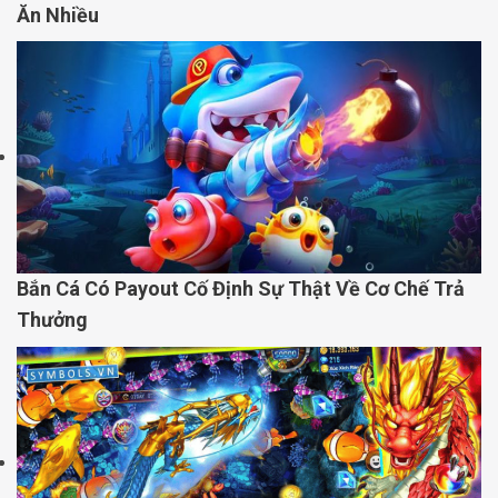
Ăn Nhiều
Bắn Cá Có Payout Cố Định Sự Thật Về Cơ Chế Trả
Thưởng