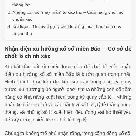
thắng lớn
Những con số “may mắn” từ cao thủ – Cẩm nang chọn số
chuẩn xác
Kết luận – Bí quyết gợi ý chốt lô vàng miền Bắc hôm nay
từ cao thủ
Nhận diện xu hướng xổ số miền Bắc – Cơ sở để
chốt lô chính xác
Khi bắt đầu bất kỳ chiến lược nào để chốt lô, việc nhận
diện xu hướng xổ số miền Bắc là bước quan trọng nhất.
Hình thành dựa trên dữ liệu soi cầu trong các kỳ quay
trước, xu hướng giúp người chơi tìm ra những con số tiềm
năng có khả năng xuất hiện trong kỳ quay sắp tới. Những
phân tích từ cao thủ về các hành vi số học, tỷ lệ thắng trong
tháng, và những số ít xuất hiện đều đóng vai trò thiết yếu
để xây dựng chiến lược chốt lô hợp lý.
Chúng ta không thể phủ nhận rằng, trong cộng đồng xổ số,