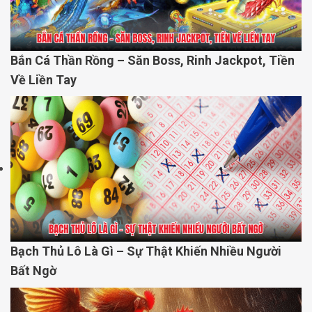
Bắn Cá Thần Rồng – Săn Boss, Rinh Jackpot, Tiền
Về Liền Tay
Bạch Thủ Lô Là Gì – Sự Thật Khiến Nhiều Người
Bất Ngờ