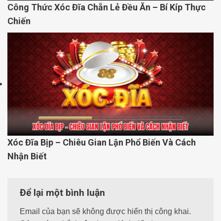
Công Thức Xóc Đĩa Chẵn Lẻ Đều Ăn – Bí Kíp Thực
Chiến
Xóc Đĩa Bịp – Chiêu Gian Lận Phổ Biến Và Cách
Nhận Biết
Để lại một bình luận
Email của bạn sẽ không được hiển thị công khai.