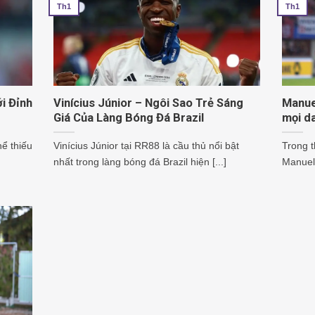
Th1
Th1
i Đỉnh
Vinícius Júnior – Ngôi Sao Trẻ Sáng
Manue
Giá Của Làng Bóng Đá Brazil
mọi da
hể thiếu
Vinícius Júnior tại RR88 là cầu thủ nổi bật
Trong t
nhất trong làng bóng đá Brazil hiện [...]
Manuel 