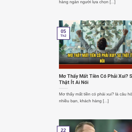
hàng ngàn người lựa chọn [...]
05
Th2
Mơ Thấy Mất Tiền Có Phải Xui? 
Thật Ít Ai Nói
Mơ thấy mất tiền có phải xui? là câu hỏ
nhiều bạn, khách hàng [...]
22