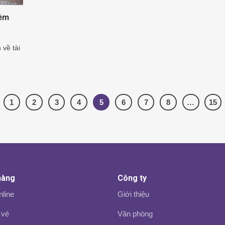
iềm
về tài
1
2
3
4
5
6
7
8
…
15
hàng
Công ty
nline
Giới thiệu
 vé
Văn phòng