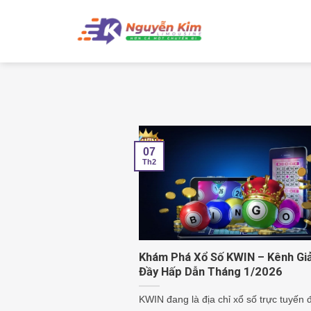
Bỏ
qua
nội
dung
07
Th2
Khám Phá Xổ Số KWIN – Kênh Giải
Đầy Hấp Dẫn Tháng 1/2026
KWIN đang là địa chỉ xổ số trực tuyến